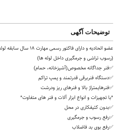
توضیحات آگهی
عضو اتحادیه و دارای فاکتور رسمی مهارت 18 سال سابقه لوله کشی در سنندج نـصـف قیمت بـازار (ارزان ترین هستم )
(رسوب تراشی و جرمگیری داخل لوله ها)
✅فنر جداگانه مخصوص(آشپزخانه، حمام)
✅دستگاه فنربرقی قدرتمند و پمپ تراکم
✅فنرهایمتراژ بالا و فنرهای ریز ودرشت
*با تجهیزات و انواع ابزار آلات و فنر های متفاوت*
✅بدون کثیفکاری در محل
✅رفع رسوب و جرمگیری
✅رفع بوی بد فاضلاب