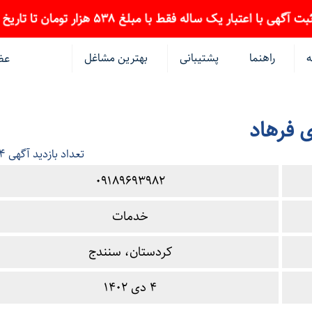
 با اعتبار یک ساله فقط با مبلغ 538 هزار تومان تا تاریخ 15 مرداد ماه
ه
راهنما
پشتیبانی
بهترین مشاغل
عض
ی فرهاد
4
تعداد بازدید آگهی
09189693982
خدمات
کردستان، سنندج
4 دی 1402